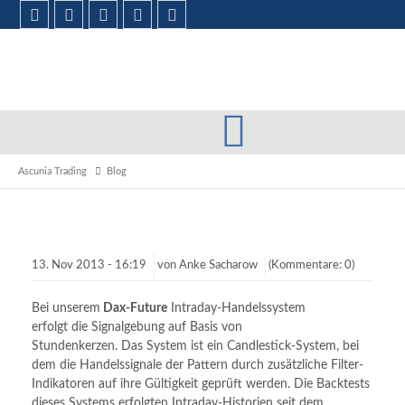
Depot-
Kapitalkurve
Ascunia Trading
Blog
für den
Live-Handel
des FDAX-
60M-
Systems
von
Oktober
13.
Nov
2013 -
16:19
von
Anke Sacharow
(Kommentare: 0)
2013 bis
Dezember
2014
Bei unserem
Dax-Future
Intraday-Handelssystem
erfolgt die Signalgebung auf Basis von
Stundenkerzen. Das System ist ein Candlestick-System, bei
dem die Handelssignale der Pattern durch zusätzliche Filter-
Indikatoren auf ihre Gültigkeit geprüft werden. Die Backtests
dieses Systems erfolgten Intraday-Historien seit dem