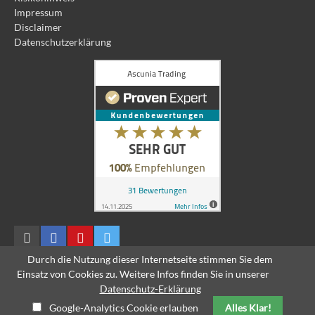
Impressum
Disclaimer
Datenschutzerklärung
Durch die Nutzung dieser Internetseite stimmen Sie dem
Einsatz von Cookies zu. Weitere Infos finden Sie in unserer
Datenschutz-Erklärung
Copyright © 2003 - 2026 Ascunia :: Anke Sacharow | Online: 6 |
Google-Analytics Cookie erlauben
Alles Klar!
Heute:11 | Besucher gesamt: 829.126