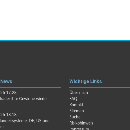
 News
Wichtige Links
026 17:28
Über mich
rader ihre Gewinne wieder
FAQ
Kontakt
Sitemap
026 18:18
Suche
Handelssysteme, DE, US und
Risikohinweis
ans
Impressum