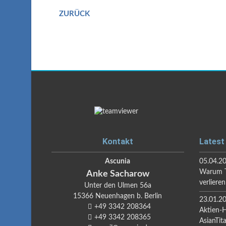
ZURÜCK
Kontakt
Latest
Ascunia
05.04.2
Warum T
Anke
Sacharow
verlieren
Unter den Ulmen 56a
15366
Neuenhagen b. Berlin
23.01.2
+49 3342 208364
Aktien-
+49 3342 208365
AsianTit