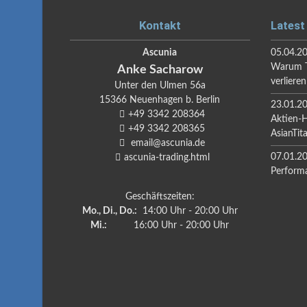
Kontakt
Latest
Ascunia
05.04.2
Warum T
Anke
Sacharow
verlieren
Unter den Ulmen 56a
15366
Neuenhagen b. Berlin
23.01.2
+49 3342 208364
Aktien-
+49 3342 208365
AsianTit
email@ascunia.de
07.01.2
ascunia-trading.html
Perform
Geschäftszeiten:
Mo., Di., Do.:
14:00 Uhr - 20:00 Uhr
Mi.:
16:00 Uhr - 20:00 Uhr