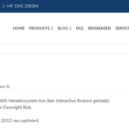
+49 3342 208364
HOME
PRODUKTE
BLOG
FAQ
REFERENZEN
SERVIC
re: 0)
AX-Handelssystem live über Interactive Brokers getradet.
 Overnight Risk.
.2012 neu optimiert.