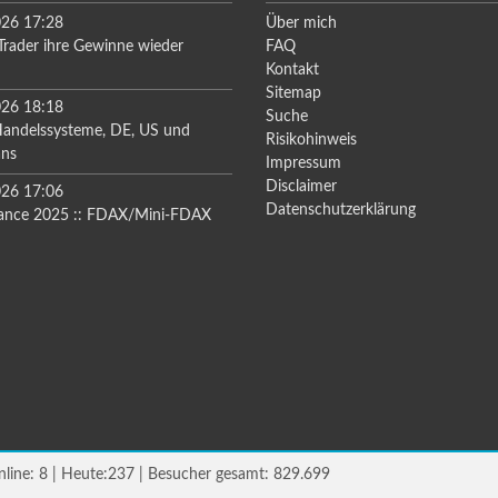
026 17:28
Über mich
rader ihre Gewinne wieder
FAQ
Kontakt
Sitemap
026 18:18
Suche
Handelssysteme, DE, US und
Risikohinweis
ans
Impressum
Disclaimer
026 17:06
Datenschutzerklärung
ance 2025 :: FDAX/Mini-FDAX
line: 8 | Heute:237 | Besucher gesamt: 829.699