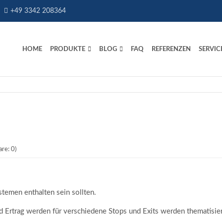
+49 3342 208364
HOME
PRODUKTE
BLOG
FAQ
REFERENZEN
SERVIC
re: 0)
stemen enthalten sein sollten.
 Ertrag werden für verschiedene Stops und Exits werden thematisier