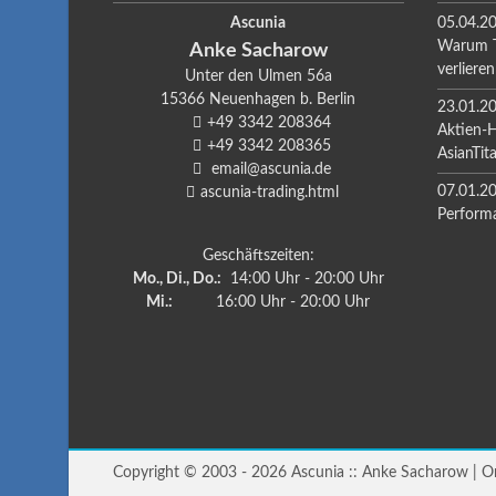
Ascunia
05.04.2
Warum T
Anke
Sacharow
verlieren
Unter den Ulmen 56a
15366
Neuenhagen b. Berlin
23.01.2
+49 3342 208364
Aktien-
+49 3342 208365
AsianTit
email@ascunia.de
07.01.2
ascunia-trading.html
Perform
Geschäftszeiten:
Mo., Di., Do.:
14:00 Uhr - 20:00 Uhr
Mi.:
16:00 Uhr - 20:00 Uhr
Copyright © 2003 - 2026 Ascunia :: Anke Sacharow | On