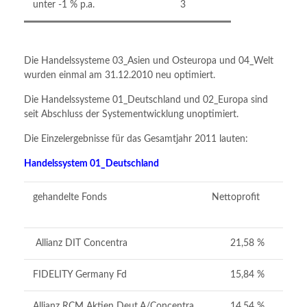
unter -1 % p.a.
3
Die Handelssysteme 03_Asien und Osteuropa und 04_Welt
wurden einmal am 31.12.2010 neu optimiert.
Die Handelssysteme 01_Deutschland und 02_Europa sind
seit Abschluss der Systementwicklung unoptimiert.
Die Einzelergebnisse für das Gesamtjahr 2011 lauten:
Handelssystem 01_Deutschland
gehandelte Fonds
Nettoprofit
m
D
Allianz DIT Concentra
21,58 %
FIDELITY Germany Fd
15,84 %
Allianz RCM Aktien Deut.A/Concentra
14,54 %