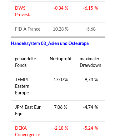
DWS
-0,34 %
-6,15 %
Provesta
FID A France
10,28 %
-5,68
Handelssystem 03_Asien und Osteuropa
gehandelte
Nettoprofit
maximaler
Fonds
Drawdown
TEMPL
17,07%
-9,73 %
Eastern
Europe
JPM East Eur
7,06 %
-4,74 %
Equ
DEKA
-2,18 %
-5,24 %
Convergence