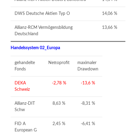
DWS Deutsche Aktien Typ O
14,06 %
Allianz-RCM Vermögensbildung
13,66 %
Deutschland
Handelssystem 02_Europa
gehandelte
Nettoprofit
maximaler
Fonds
Drawdown
DEKA
-2,78 %
-13,6 %
Schweiz
Allianz-DIT
8,63 %
-8,31 %
Schw
FID A
2,45 %
-6,41 %
European G