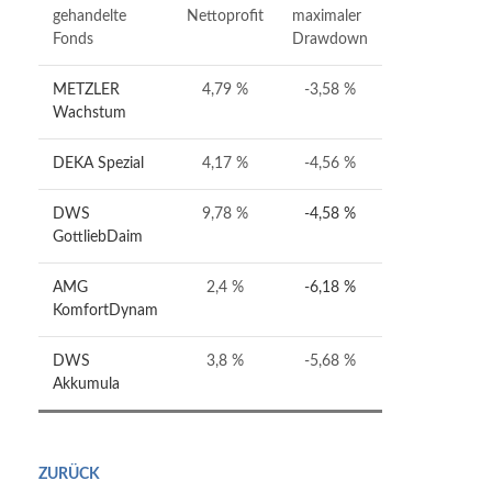
gehandelte
Nettoprofit
maximaler
Fonds
Drawdown
METZLER
4,79 %
-3,58 %
Wachstum
DEKA Spezial
4,17 %
-4,56 %
DWS
9,78 %
-4,58 %
GottliebDaim
AMG
2,4 %
-6,18 %
KomfortDynam
DWS
3,8 %
-5,68 %
Akkumula
ZURÜCK