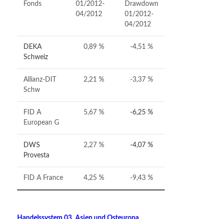
Fonds
01/2012-
Drawdown
04/2012
01/2012-
04/2012
DEKA
0,89 %
-4,51 %
Schweiz
Allianz-DIT
2,21 %
-3,37 %
Schw
FID A
5,67 %
-6,25 %
European G
DWS
2,27 %
-4,07 %
Provesta
FID A France
4,25 %
-9,43 %
Handelssystem 03_Asien und Osteuropa