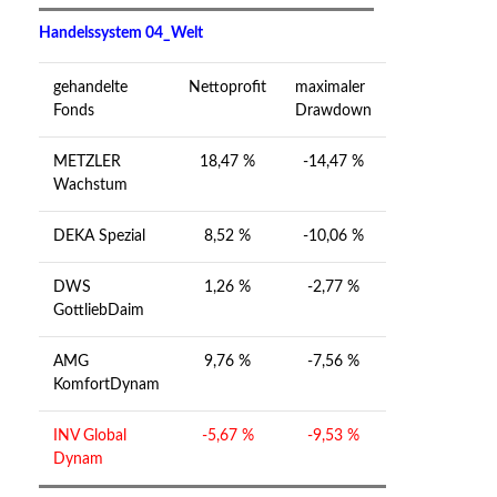
Handelssystem 04_Welt
gehandelte
Nettoprofit
maximaler
Fonds
Drawdown
METZLER
18,47 %
-14,47 %
Wachstum
DEKA Spezial
8,52 %
-10,06 %
DWS
1,26 %
-2,77 %
GottliebDaim
AMG
9,76 %
-7,56 %
KomfortDynam
INV Global
-5,67 %
-9,53 %
Dynam