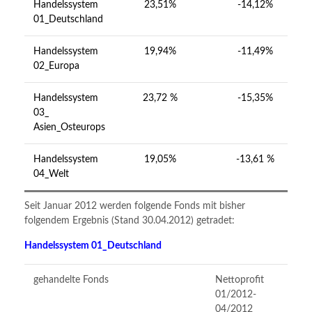
Handelssystem
23,51%
-14,12%
01_Deutschland
Handelssystem
19,94%
-11,49%
02_Europa
Handelssystem
23,72 %
-15,35%
03_
Asien_Osteurops
Handelssystem
19,05%
-13,61 %
04_Welt
Seit Januar 2012 werden folgende Fonds mit bisher
folgendem Ergebnis (Stand 30.04.2012) getradet:
Handelssystem 01_Deutschland
gehandelte Fonds
Nettoprofit
m
01/2012-
D
04/2012
0