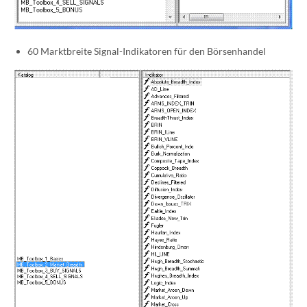
60 Marktbreite Signal-Indikatoren für den Börsenhandel