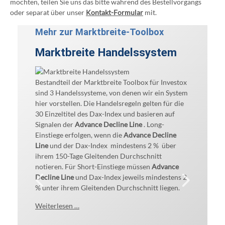
möchten, teilen Sie uns das bitte während des Bestellvorgangs
oder separat über unser
Kontakt-Formular
mit.
Mehr zur Marktbreite-Toolbox
Marktbreite Handelssystem
Advanc
Advanc
Advanc
Markt
System
= erwe
Handel
Mit unse
Bestandteil der Marktbreite Toolbox für Investox
auch oh
Aktien
sind 3 Handelssysteme, von denen wir ein System
Programm
hier vorstellen. Die Handelsregeln gelten für die
profitab
Entries mü
- Handelsre
30 Einzeltitel des Dax-Index und basieren auf
entwicke
Investox ka
der Dax-In
Advance/De
Signalen der
Advance Decline Line
. Long-
70 Markt
gehaltenen
notieren, f
nach Merri
Einstiege erfolgen, wenn die
Advance Decline
für Sie 
begrenzt w
Advance/De
Für Long En
Line
und der Dax-Index mindestens 2 % über
Indikato
Die Positi
der untere
des betrach
ihrem 150-Tage Gleitenden Durchschnitt
Möglichk
Decline Lin
seinem 45-
notieren. Für Short-Einstiege müssen
Advance
seit Jah
Weiterlese
Zuerst wer
notieren, f
Decline Line
und Dax-Index jeweils mindestens 2
hochprof
Aktien die
seinem 20-
% unter ihrem Gleitenden Durchschnitt liegen.
Ihren Ha
Nettoprofi
Marktbre
Weiterlese
Weiterlesen …
(=01.01.19
Veränder
andere A
Weiterlese