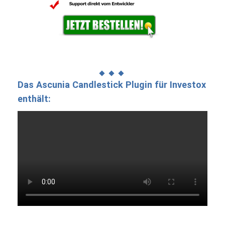
Das Ascunia Candlestick Plugin für Investox
enthält: