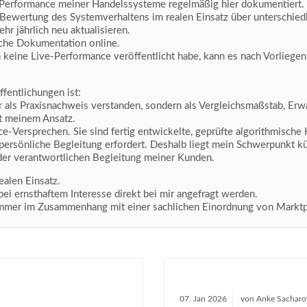
-Performance meiner Handelssysteme regelmäßig hier dokumentiert.
r Bewertung des Systemverhaltens im realen Einsatz über unterschie
r jährlich neu aktualisieren.
sche Dokumentation online.
 keine Live-Performance veröffentlicht habe, kann es nach Vorliegen
ffentlichungen ist:
als Praxisnachweis verstanden, sondern als Vergleichsmaßstab, Erw
ht meinem Ansatz.
Versprechen. Sie sind fertig entwickelte, geprüfte algorithmische 
ersönliche Begleitung erfordert. Deshalb liegt mein Schwerpunkt kün
er verantwortlichen Begleitung meiner Kunden.
ealen Einsatz.
i ernsthaftem Interesse direkt bei mir angefragt werden.
 immer im Zusammenhang mit einer sachlichen Einordnung von Markt
07.
Jan
2026
von
Anke Sachar