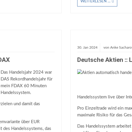
WEITERLESEN …
30.
Jan
2024
von
Anke Sachar
FDAX
Deutsche Aktien ::
Das Handelsjahr 2024 war
DAS Rekordhandelsjahr für
mein FDAX 60 Minuten
Handelssystem.
Handelssystem live über Int
zielen und damit das
Pro Einzeltrade wird ein ma
maximale Risiko für das Ges
temvariante über EUR
Das Handelssystem arbeitet m
it des Handelssystems, das