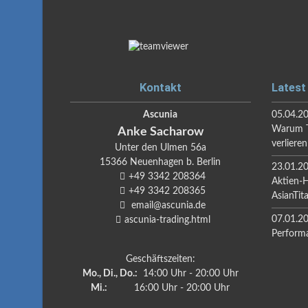
Kontakt
Latest
Ascunia
05.04.2
Warum T
Anke
Sacharow
verlieren
Unter den Ulmen 56a
15366
Neuenhagen b. Berlin
23.01.2
+49 3342 208364
Aktien-
+49 3342 208365
AsianTit
email@ascunia.de
07.01.2
ascunia-trading.html
Perform
Geschäftszeiten:
Mo., Di., Do.:
14:00 Uhr - 20:00 Uhr
Mi.:
16:00 Uhr - 20:00 Uhr