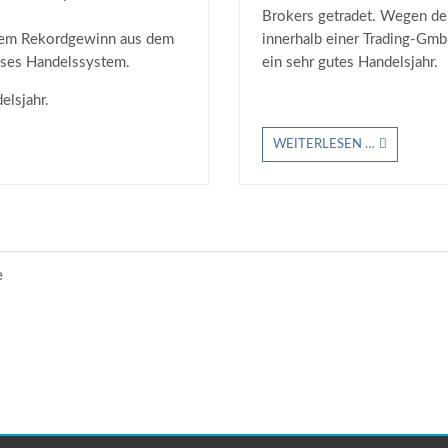
Brokers getradet. Wegen de
em Rekordgewinn aus dem
innerhalb einer Trading-Gm
ieses Handelssystem.
ein sehr gutes Handelsjahr.
elsjahr.
WEITERLESEN …
e