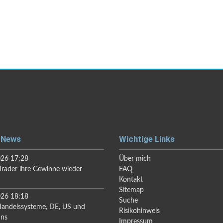
 News
Wichtige Links
026 17:28
Über mich
rader ihre Gewinne wieder
FAQ
Kontakt
Sitemap
026 18:18
Suche
Handelssysteme, DE, US und
Risikohinweis
ans
Impressum